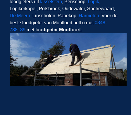
loodgieters uit
IJsselstein
, Benschop,
Lopik
,
Lopikerkapel, Polsbroek, Oudewater, Snelrewaard,
De Meern
, Linschoten, Papekop,
Harmelen
. Voor de
beste loodgieter van Montfoort belt u met
0348-
788139
met
loodgieter Montfoort
.