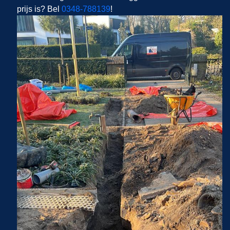
prijs is? Bel
0348-788139
!