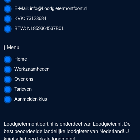
E-Mail:
info@Loodgietermontfoort.nl
KVK: 73123684
BTW: NL859364537B01
Menu
Home
Werkzaamheden
Over ons
Tarieven
Aanmelden klus
Loodgietermontfoort.nl is onderdeel van
Loodgieter.nl
. De
best beoordeelde landelijke loodgieter van Nederland! U
krijgt altijd een lokale loodgieter!